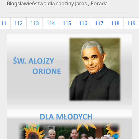
Błogsławieństwo dla rodziny Jaros , Porada
111
112
113
114
115
116
117
118
119