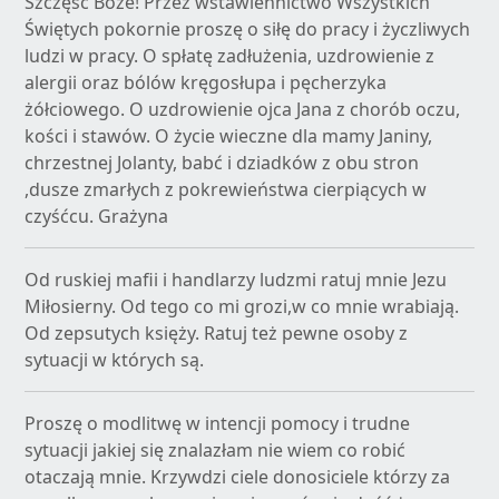
Szczęść Boże! Przez wstawiennictwo Wszystkich
Świętych pokornie proszę o siłę do pracy i życzliwych
ludzi w pracy. O spłatę zadłużenia, uzdrowienie z
alergii oraz bólów kręgosłupa i pęcherzyka
żółciowego. O uzdrowienie ojca Jana z chorób oczu,
kości i stawów. O życie wieczne dla mamy Janiny,
chrzestnej Jolanty, babć i dziadków z obu stron
,dusze zmarłych z pokrewieństwa cierpiących w
czyśćcu. Grażyna
Od ruskiej mafii i handlarzy ludzmi ratuj mnie Jezu
Miłosierny. Od tego co mi grozi,w co mnie wrabiają.
Od zepsutych księży. Ratuj też pewne osoby z
sytuacji w których są.
Proszę o modlitwę w intencji pomocy i trudne
sytuacji jakiej się znalazłam nie wiem co robić
otaczają mnie. Krzywdzi ciele donosiciele którzy za