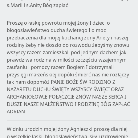
s.Marii i s.Anity Bóg zapłać
Proszę o łaskę powrotu mojej żony I dzieci o
błogosławieństwo ducha świetego I o moc
przebaczenia dla mojej kochanej żony Anety i naszej
rodziny żeby nie doszło do rozwodu żebyśmy znowu
wszyscy razem zamieszkali pod jednym dachem jak
prawdziwa rodzina w miłości szczęściu wzajemnym
zaufaniu i pomocy razem Bogiem I dotrzymali
przysięgi małżeńskiej dopóki śmierć nas nie rozłączy
tak nam dopomóż PANIE BOŻE ŚW RODZINO Z
NAZARETU DUCHU ŚWIĘTY WSZYSCY ŚWIĘCI ORAZ
ARCHANIOŁOWIE POŁĄCZCIE ZNÓW NASZE SERCA I
DUSZE NASZE MAŁŻEŃSTWO I RODZINĘ BÓG ZAPŁAĆ
ADRIAN
W dniu urodzin mojej żony Agnieszki proszę dla niej
o wszelkie łaski, błogosławieństwa, siły, uzdrowienie