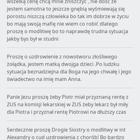
wszelką cenę chcą mnie zniszczyć , nie dość że
jestem samotna to jeszcze gnębią wyśmiewają się
porostu niszczą człowieka bo tak im dobrze w życiu
bo mają swoją mafię nie wiem co robić dlatego
proszę o modlitwę bo to naprawdę trudna sytuacja
jakby bys był w studni
Proszę o uzdrowienie z nowotworu złośliwego
żołądka, jestem matką dwojga dzieci .Po ludzku
sytuacja beznadziejna dla Boga na jego chwałę i jego
świadectwo na imię mam Anna.
Panie Jezu proszę żeby Piotr miał przyznaną rentę z
ZUS na komisji lekarskiej w ZUS żeby lekarz był miły
dla Piotra i przyznał rentę Piotrowi na dłuższy czas
Serdecznie proszę Drogie Siostry o modlitwy w int
Alexandry o cud uzdrowienia z chorób! Bo bardzo