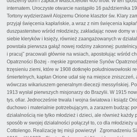
obszerny dom i zapłacił właścicielowi 400 lirów. W ten spo
internatem. Uroczyste otwarcie nastąpiło 16 października 19
Tortony wydzierżawił Alojzemu Orione klasztor św. Klary z
przyjął święcenia kapłańskie, a wraz z nim święcenia kapła
duszpasterstwo wśród młodzieży, zakładając nowe domy w r
siebie kleryków i księży, również zaangażowanych w działaln
powstała pierwsza gałąź nowej rodziny zakonnej: pustelnicy
i pracuj" pracowali głównie na wsiach, apostołując wśród c
Opatrzności Bożej - męskie zgromadzenie Synów Opatrznośc
trzęsieniu ziemi, które w 1908 dotknęło południowowłoski re
śmiertelnych, kapłan Orione udał się na miejsce zniszczeń
wówczas wikariuszem generalnym diecezji messyńskiej. Po 
1913 wysłał pierwszych misjonarzy do Brazylii. W 1915 now
tys. ofiar. Jednocześnie trwała I wojna światowa i ksiądz O
duchowo i materialnie potrzebującym, a zarazem budząc po
działalnością nie tylko młodzież i dzieci, ale również każd
sposób w swojej działalności połączył to, co dla młodzieży
Cottolengo. Realizację tej misji powierzył Zgromadzeniu Si