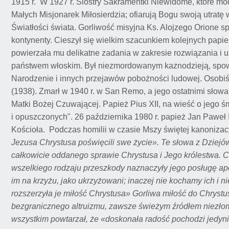
1915 r. W 1927 r. Siostry Sakramentki Niewidome, które mod
Małych Misjonarek Miłosierdzia; ofiarują Bogu swoją utratę
Światłości świata. Gorliwość misyjna Ks. Alojzego Orione sp
kontynenty. Cieszył się wielkim szacunkiem kolejnych papież
powierzała mu delikatne zadania w zakresie rozwiązania i
państwem włoskim. Był niezmordowanym kaznodzieją, spowie
Narodzenie i innych przejawów pobożności ludowej. Osobiś
(1938). Zmarł w 1940 r. w San Remo, a jego ostatnimi słowa
Matki Bożej Czuwającej. Papież Pius XII, na wieść o jego ś
i opuszczonych". 26 października 1980 r. papież Jan Paweł I
Kościoła. Podczas homilii w czasie Mszy świętej kanonizacy
Jezusa Chrystusa poświęcili swe życie». Te słowa z Dziej
całkowicie oddanego sprawie Chrystusa i Jego królestwa. Ci
wszelkiego rodzaju przeszkody naznaczyły jego posługę ap
im na krzyżu, jako ukrzyżowani; inaczej nie kochamy ich i ni
rozszerzyła je miłość Chrystusa» Gorliwa miłość do Chrys
bezgranicznego altruizmu, zawsze świeżym źródłem niezłomne
wszystkim powtarzał, że «doskonała radość pochodzi jedyni