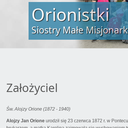
Orionistki
Siostry Małe Misjonark
Założyciel
Św. Alojzy Orione (1872 - 1940)
Alojzy Jan Orione
urodził się 23 czerwca 1872 r. w Pontec
brukarzem, a matka Karolina zajmowała się wychowaniem trz