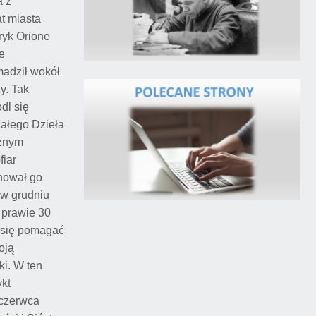
a z
at miasta
ryk Orione
e
madził wokół
y. Tak
dl się
Małego Dzieła
sznym
fiar
anował go
 w grudniu
 prawie 30
c się pomagać
oją
ki. W ten
ykt
 czerwca