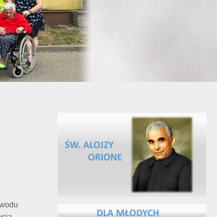
zawodu
ycia