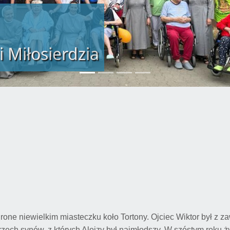
i Miłosierdzia
urone niewielkim miasteczku koło Tortony. Ojciec Wiktor był z 
ech synów, z których Alojzy był najmłodszy. W szóstym roku ż