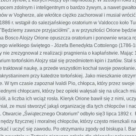
łopcem zdolnym i inteligentnym o bardzo żywym, a nawet gwał
kanów w Vogherze, ale wkrótce ciężko zachorował i musiał wróci
 1886 r. wstąpił do salezjańskiego oratorium w Valdocco koło T
"Będziemy zawsze przyjaciółmi", a w przyszłości Orione będzi
Jana Bosco Alojzy Orione opuszcza oratorium i ponownie wraca 
nnego wielkiego świętego - Józefa Benedykta Cottolengo (1786-1
y nie zrezygnował z realizacji pragnienia o kapłaństwie. Mając 
um tortońskim Alojzy stał się przedmiotem kpin i żartów. Stał s
e traktował naukę, a przede wszystkim kochał swoje powołanie
krystianinem przy katedrze tortońskiej. Jako mieszkanie otrzy
e. W tym czasie zapoznał Ivaldi Pio, chłopca, który przez swoj
 biednymi chłopcami, którzy bez opieki wałęsali się na ulicach mi
ół, a liczba ich wciąż rosła. Kleryk Orione bawił się z nimi, ucz
iał, ze musi stworzyć jakąś organizację dla tych chłopców i nad
. Otwarcie „Świątecznego Oratorium” odbyło się3 lipca 1892 r
 nędzy fizycznej i moralnej chłopców, którzy często mieszkali na 
kać i uczyć się zawodu. Po otrzymaniu zgody od biskupa I. Ba