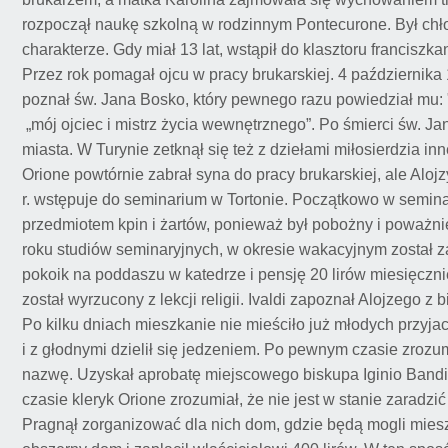
rozpoczął naukę szkolną w rodzinnym Pontecurone. Był ch
charakterze. Gdy miał 13 lat, wstąpił do klasztoru francisz
Przez rok pomagał ojcu w pracy brukarskiej. 4 października
poznał św. Jana Bosko, który pewnego razu powiedział mu: 
„mój ojciec i mistrz życia wewnętrznego”. Po śmierci św. 
miasta. W Turynie zetknął się też z dziełami miłosierdzia i
Orione powtórnie zabrał syna do pracy brukarskiej, ale Alojz
r. wstępuje do seminarium w Tortonie. Początkowo w seminari
przedmiotem kpin i żartów, ponieważ był pobożny i poważni
roku studiów seminaryjnych, w okresie wakacyjnym został za
pokoik na poddaszu w katedrze i pensję 20 lirów miesięczni
został wyrzucony z lekcji religii. Ivaldi zapoznał Alojzego z
Po kilku dniach mieszkanie nie mieściło już młodych przyjaci
i z głodnymi dzielił się jedzeniem. Po pewnym czasie zrozum
nazwę. Uzyskał aprobatę miejscowego biskupa Iginio Bandi
czasie kleryk Orione zrozumiał, że nie jest w stanie zaradzić
Pragnął zorganizować dla nich dom, gdzie będą mogli miesz