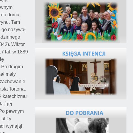
townym
ć do domu.
urynu. Tam
e go nazywał
rodzinnego
842). Wiktor
17 lat, w 1889
ię
. Po drugim
mał mały
e zachowanie
asta Tortona.
ył katechizmu
ać jej
. Po pewnym
ulicy.
ndi wynajął