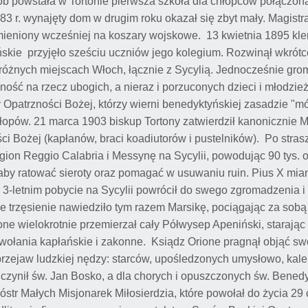
sób powstała w Tortonie pierwsza szkoła dla chłopców połączon
83 r. wynajęty dom w drugim roku okazał się zbyt mały. Magistr
amieniony wcześniej na koszary wojskowe. 13 kwietnia 1895 kle
ńskie przyjęło sześciu uczniów jego kolegium. Rozwinął wkrótc
óżnych miejscach Włoch, łącznie z Sycylią. Jednocześnie gro
ość na rzecz ubogich, a nieraz i porzuconych dzieci i młodzież
 Opatrzności Bożej, którzy wierni benedyktyńskiej zasadzie "mó
hłopów. 21 marca 1903 biskup Tortony zatwierdził kanonicznie 
i Bożej (kapłanów, braci koadiutorów i pustelników). Po stra
gion Reggio Calabria i Messynę na Sycylii, powodując 90 tys. o
, aby ratować sieroty oraz pomagać w usuwaniu ruin. Pius X mi
3-letnim pobycie na Sycylii powrócił do swego zgromadzenia i
e trzęsienie nawiedziło tym razem Marsikę, pociągając za sobą
rione wielokrotnie przemierzał cały Półwysep Apeniński, starają
wołania kapłańskie i zakonne. Ksiądz Orione pragnął objąć sw
y przejaw ludzkiej nędzy: starców, upośledzonych umysłowo, kale
 uczynił św. Jan Bosko, a dla chorych i opuszczonych św. Bened
óstr Małych Misjonarek Miłosierdzia, które powołał do życia 29