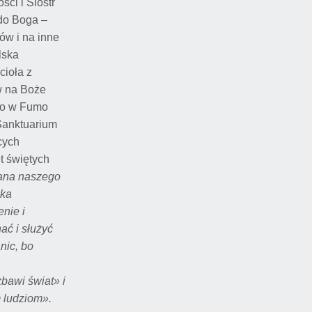
ci i Sióstr
 do Boga –
ów i na inne
lska
cioła z
w na Boże
gio w Fumo
 Sanktuarium
cych
t świętych
Pana naszego
eka
nie i
ać i służyć
nic, bo
bawi świat» i
 ludziom».