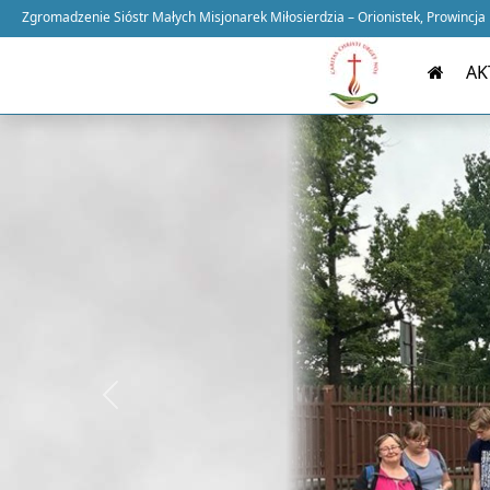
Zgromadzenie Sióstr Małych Misjonarek Miłosierdzia – Orionistek, Prowincja
AK
Previous