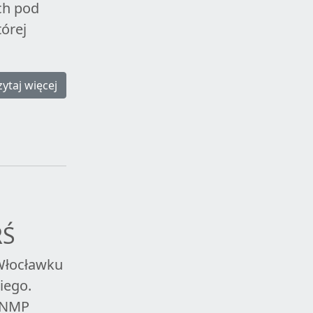
ch pod
órej
zytaj więcej
RŚ
 Włocławku
iego.
a NMP