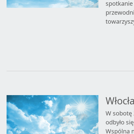
spotkanie 
przewodni
towarzysz
Włocł
W sobotę 
odbyło si
Wspólna m