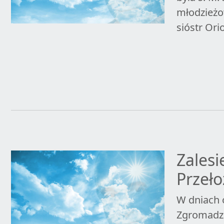
młodzieżo
sióstr Ori
Zalesi
Przeło
W dniach 
Zgromadze