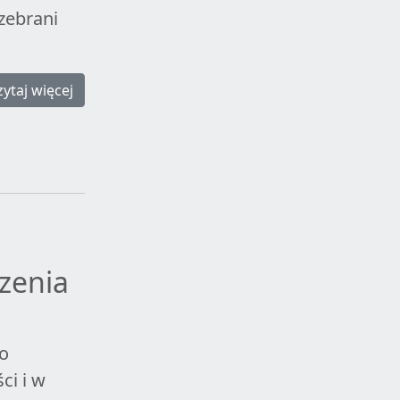
zebrani
zytaj więcej
zenia
o
i i w