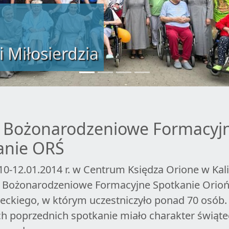
i Miłosierdzia
z: Bożonarodzeniowe Formacyj
anie ORŚ
10-12.01.2014 r. w Centrum Księdza Orione w Kal
ę Bożonarodzeniowe Formacyjne Spotkanie Orio
eckiego, w którym uczestniczyło ponad 70 osób
ch poprzednich spotkanie miało charakter świąte