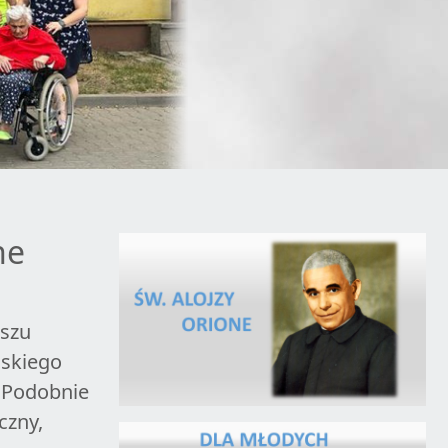
ne
iszu
ńskiego
. Podobnie
czny,