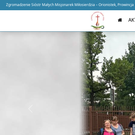
Zgromadzenie Sióstr Małych Misjonarek Miłosierdzia – Orionistek, Prowincja
AK
Previous