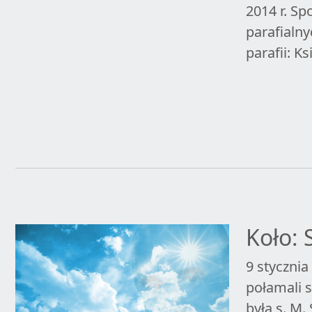
2014 r. S
parafialn
parafii: K
Koło: 
9 styczni
połamali 
była s. M.