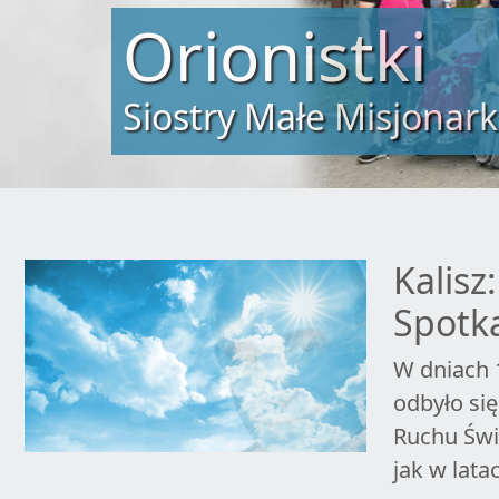
Orionistki
Siostry Małe Misjonark
Kalis
Spotk
W dniach 
odbyło si
Ruchu Świ
jak w lata