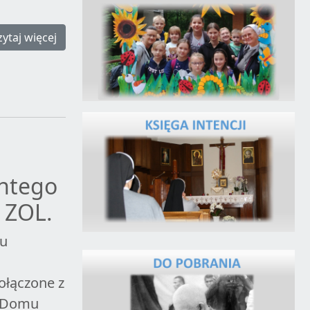
zytaj więcej
entego
 ZOL.
ku
ołączone z
w Domu