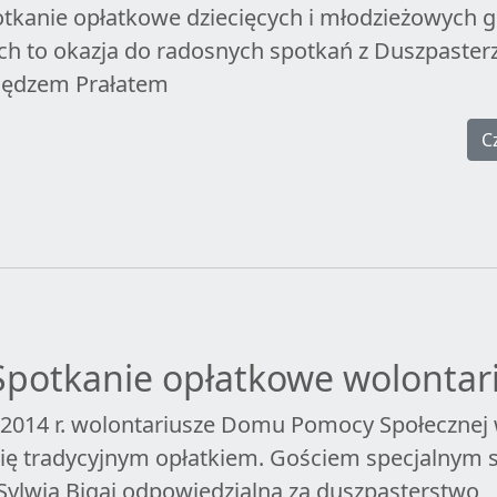
potkanie opłatkowe dziecięcych i młodzieżowych 
ych to okazja do radosnych spotkań z Duszpaster
siędzem Prałatem
C
Spotkanie opłatkowe wolontar
a 2014 r. wolontariusze Domu Pomocy Społecznej 
się tradycyjnym opłatkiem. Gościem specjalnym 
 Sylwia Bigaj odpowiedzialna za duszpasterstwo