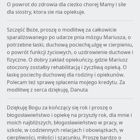
O powrot do zdrowia dla ciezko chorej Mamy i sile
dla siostry, ktora sie nia opiekuje.
Szczęść Boże, proszę o modlitwę za całkowicie
sparaliżowanego po udarze pnia mózgu Mariusza, o
potrzebne łaski, duchową pociechę,ulgę w cierpieniu,
o powrót funkcji życiowych, o uzdrowienie duchowe i
fizyczne. O dobry zakład opiekuńczy, gdzie Mariusz
otoczony zostałby rehabilitacją i życzliwą opieką. O
łaskę pociechy duchowej dla rodziny i opiekunów.
Polecam też sprawę spłacenia mojego kredytu. Za
modlitwę z serca dziękuję, Danuta
Dziękuję Bogu za kończący się rok i proszę o
błogosławieństwo i opiekę na przyszły rok, dla mnie i
moich najbliższych, błogosławieństwo w pracy, w
szkole, w codziennych relacjach i obowiązkach, w
cierpliwości, miłości i szacunku. Proszę bardzo o