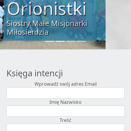
„Tylko miłość zbawi świat”
św. Alojzy Orione
Księga intencji
Wprowadź swój adres Email
Imię Nazwisko
Treść