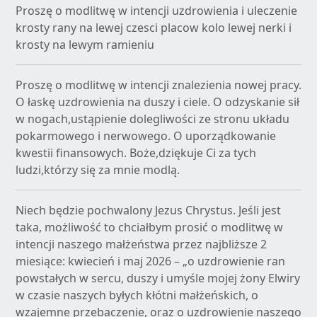
Proszę o modlitwę w intencji uzdrowienia i uleczenie
krosty rany na lewej czesci placow kolo lewej nerki i
krosty na lewym ramieniu
Proszę o modlitwę w intencji znalezienia nowej pracy.
O łaskę uzdrowienia na duszy i ciele. O odzyskanie sił
w nogach,ustąpienie dolegliwości ze stronu układu
pokarmowego i nerwowego. O uporządkowanie
kwestii finansowych. Boże,dziękuje Ci za tych
ludzi,którzy się za mnie modlą.
Niech będzie pochwalony Jezus Chrystus. Jeśli jest
taka, możliwość to chciałbym prosić o modlitwę w
intencji naszego małżeństwa przez najbliższe 2
miesiące: kwiecień i maj 2026 – „o uzdrowienie ran
powstałych w sercu, duszy i umyśle mojej żony Elwiry
w czasie naszych byłych kłótni małżeńskich, o
wzajemne przebaczenie, oraz o uzdrowienie naszego