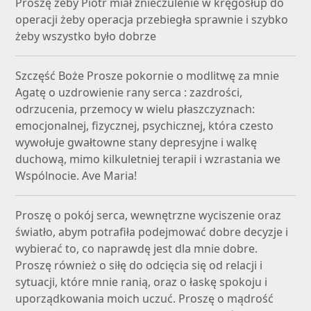
Proszę żeby Piotr miał znieczulenie w kręgosłup do
operacji żeby operacja przebiegła sprawnie i szybko
żeby wszystko było dobrze
Szczęść Boże Prosze pokornie o modlitwę za mnie
Agatę o uzdrowienie rany serca : zazdrości,
odrzucenia, przemocy w wielu płaszczyznach:
emocjonalnej, fizycznej, psychicznej, która czesto
wywołuje gwałtowne stany depresyjne i walkę
duchową, mimo kilkuletniej terapii i wzrastania we
Wspólnocie. Ave Maria!
Proszę o pokój serca, wewnętrzne wyciszenie oraz
światło, abym potrafiła podejmować dobre decyzje i
wybierać to, co naprawdę jest dla mnie dobre.
Proszę również o siłę do odcięcia się od relacji i
sytuacji, które mnie ranią, oraz o łaskę spokoju i
uporządkowania moich uczuć. Proszę o mądrość