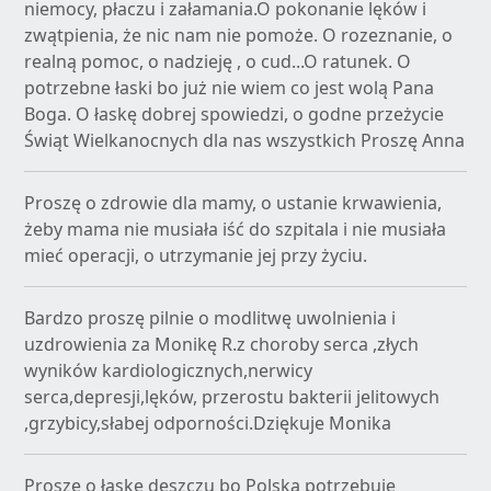
niemocy, płaczu i załamania.O pokonanie lęków i
zwątpienia, że nic nam nie pomoże. O rozeznanie, o
realną pomoc, o nadzieję , o cud...O ratunek. O
potrzebne łaski bo już nie wiem co jest wolą Pana
Boga. O łaskę dobrej spowiedzi, o godne przeżycie
Świąt Wielkanocnych dla nas wszystkich Proszę Anna
Proszę o zdrowie dla mamy, o ustanie krwawienia,
żeby mama nie musiała iść do szpitala i nie musiała
mieć operacji, o utrzymanie jej przy życiu.
Bardzo proszę pilnie o modlitwę uwolnienia i
uzdrowienia za Monikę R.z choroby serca ,złych
wyników kardiologicznych,nerwicy
serca,depresji,lęków, przerostu bakterii jelitowych
,grzybicy,słabej odporności.Dziękuje Monika
Prosze o łaskę deszczu bo Polska potrzebuje