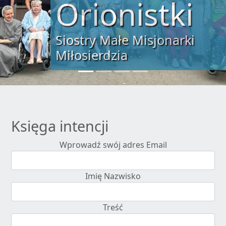
„Tylko miłość zbawi świat”
św. Alojzy Orione
Księga intencji
Wprowadź swój adres Email
Imię Nazwisko
Treść