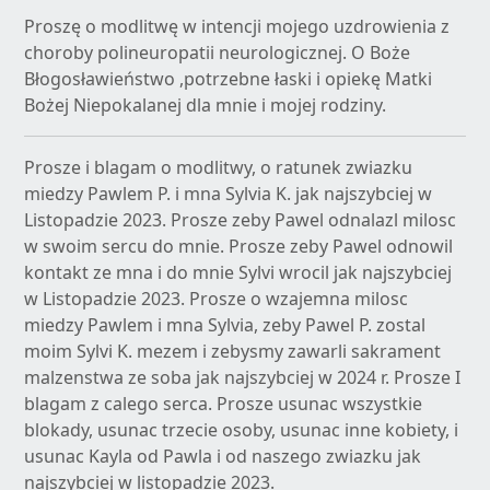
Proszę o modlitwę w intencji mojego uzdrowienia z
choroby polineuropatii neurologicznej. O Boże
Błogosławieństwo ,potrzebne łaski i opiekę Matki
Bożej Niepokalanej dla mnie i mojej rodziny.
Prosze i blagam o modlitwy, o ratunek zwiazku
miedzy Pawlem P. i mna Sylvia K. jak najszybciej w
Listopadzie 2023. Prosze zeby Pawel odnalazl milosc
w swoim sercu do mnie. Prosze zeby Pawel odnowil
kontakt ze mna i do mnie Sylvi wrocil jak najszybciej
w Listopadzie 2023. Prosze o wzajemna milosc
miedzy Pawlem i mna Sylvia, zeby Pawel P. zostal
moim Sylvi K. mezem i zebysmy zawarli sakrament
malzenstwa ze soba jak najszybciej w 2024 r. Prosze I
blagam z calego serca. Prosze usunac wszystkie
blokady, usunac trzecie osoby, usunac inne kobiety, i
usunac Kayla od Pawla i od naszego zwiazku jak
najszybciej w listopadzie 2023.