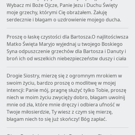
Wybacz mi Boże Ojcze, Panie Jezu i Duchu Święty
moje grzechy, którymi Cię obrażałem. Żałuję
serdecznie i błagam o uzdrowienie mojego ducha.
Proszę o łaskę czystości dla Bartosza.O najlitościwsza
Matko Święta Maryjo wyjednaj u twojego Boskiego
Syna odpuszczenie grzechów dla Bartosza i Danuty i
broń ich od wszelkich niebezpieczeństw duszy i ciała
Drogie Siostry, mierzę się z ogromnym mrokiem w
swoim życiu, bardzo proszę o modlitwę w mojej
intencji: Panie mój, pragnę służyć tylko Tobie, proszę
niech w moim życiu zwycięży dobro, błagam uwolnij
mnie od zła, które mnie dręczy i odbiera ufność w
Twoje miłosierdzie, Ty wiesz z czym się mierzę,
błagam niech to się już skończy! Bóg zapłać.