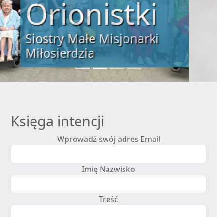
„Tylko miłość zbawi świat”
św. Alojzy Orione
Księga intencji
Wprowadź swój adres Email
Imię Nazwisko
Treść