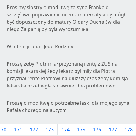
Prosimy siostry o modlitwę za syna Franka o
szczęśliwe poprawienie ocen z matematyki by mógł
być dopuszczony do matury O dary Ducha św dla
niego Za panią by była wyrozumiała
W intencji Jana i Jego Rodziny
Proszę żeby Piotr miał przyznaną rentę z ZUS na
komisji lekarskiej żeby lekarz był miły dla Piotra i
przyznał rentę Piotrowi na dłuższy czas żeby komisja
lekarska przebiegła sprawnie i bezproblemowo
Proszę o modlitwę o potrzebne łaski dla mojego syna
Rafała chorego na autyzm
170
171
172
173
174
175
176
177
178