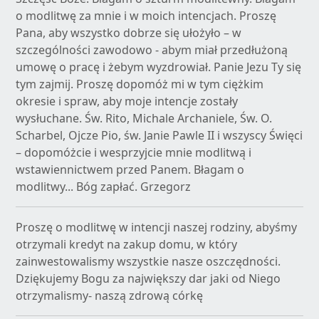
o modlitwę za mnie i w moich intencjach. Proszę
Pana, aby wszystko dobrze się ułożyło – w
szczególności zawodowo - abym miał przedłużoną
umowę o pracę i żebym wyzdrowiał. Panie Jezu Ty się
tym zajmij. Proszę dopomóż mi w tym ciężkim
okresie i spraw, aby moje intencje zostały
wysłuchane. Św. Rito, Michale Archaniele, Św. O.
Scharbel, Ojcze Pio, św. Janie Pawle II i wszyscy Święci
– dopomóżcie i wesprzyjcie mnie modlitwą i
wstawiennictwem przed Panem. Błagam o
modlitwy... Bóg zapłać. Grzegorz
Proszę o modlitwę w intencji naszej rodziny, abyśmy
otrzymali kredyt na zakup domu, w który
zainwestowalismy wszystkie nasze oszczędności.
Dziękujemy Bogu za największy dar jaki od Niego
otrzymalismy- naszą zdrową córkę