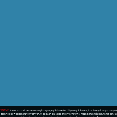
WAŻNE:
Nasza strona internetowa wykorzystuje pliki cookies. Używamy informacji zapisanych za pomocą c
technologii w celach statystycznych. W opcjach przeglądarki internetowej można zmienić ustawienia dotyczą