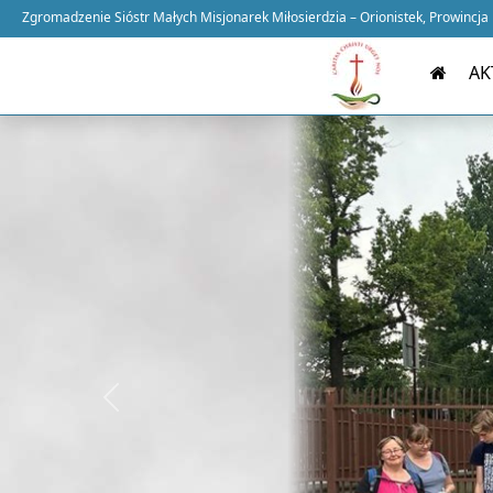
Zgromadzenie Sióstr Małych Misjonarek Miłosierdzia – Orionistek, Prowincja
AK
Previous