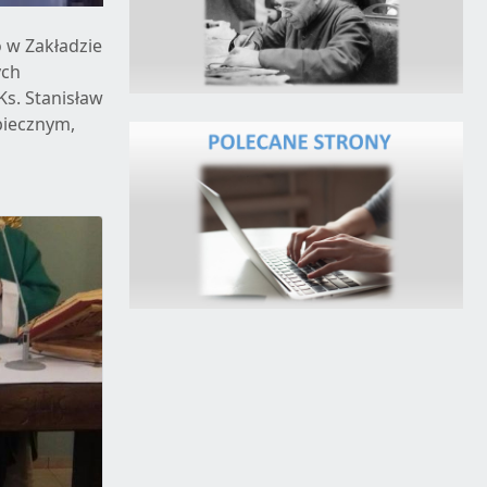
 w Zakładzie
ych
Ks. Stanisław
piecznym,