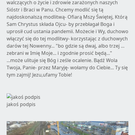
walczących o życie i zdrowie zarażonych naszych
Sióstr i Braci w Panu. Chcemy modlić się tą
najdoskonalszą modlitwą- Ofiarą Mszy Świętej, Którą
Sam Chrystus składa Ojcu- by przebłagał Boga i
uprosił cud ustania pandemii. Możecie i Wy, duchowo
włączyć się do tej modlitwy- korzystając z duchowych
darów tej Nowenny... "bo gdzie są dwaj, albo trzej ...
zebrani w Imię Moje... i zgodnie prosić będą..."
...może ulituje się Bóg i ześle ocalenie. Bądź Wola
Twoja, Panie- przez Maryję- wołamy do Ciebie... Ty się
tym zajmij! Jezu,ufamy Tobie!
jakoś podpis