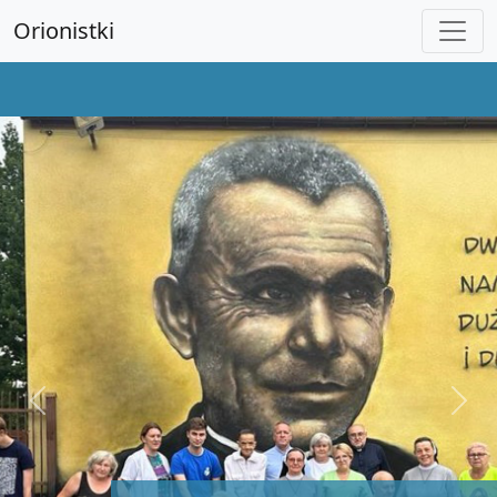
Orionistki
Previous
Next